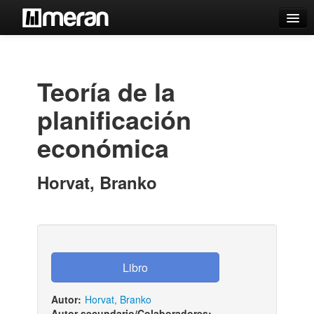
Catálogo
Búsqueda Avanzada
Teoría de la
Estantes Virtuales
planificación
económica
Contacto
Horvat, Branko
Iniciar sesión
Autor:
Horvat, Branko
Autor secundario/Colaboradores: