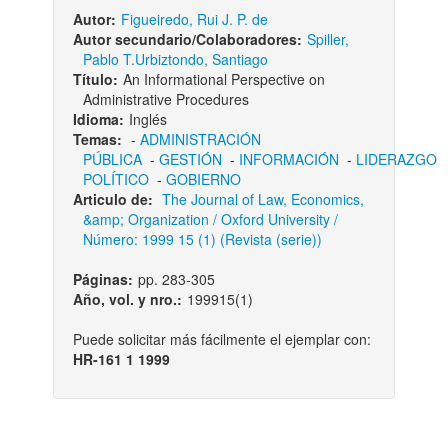
Autor:
Figueiredo, Rui J. P. de
Autor secundario/Colaboradores:
Spiller,
Pablo T.
Urbiztondo, Santiago
Título:
An Informational Perspective on
Administrative Procedures
Idioma:
Inglés
Temas:
-
ADMINISTRACIÓN
PÚBLICA
-
GESTIÓN
-
INFORMACIÓN
-
LIDERAZGO
POLÍTICO
-
GOBIERNO
Articulo de:
The Journal of Law, Economics,
&amp; Organization / Oxford University /
Número: 1999 15 (1) (Revista (serie))
Páginas:
pp. 283-305
Año, vol. y nro.:
199915(1)
Puede solicitar más fácilmente el ejemplar con:
HR-161 1 1999