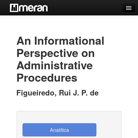
Catálogo
Búsqueda Avanzada
An Informational
Estantes Virtuales
Perspective on
Administrative
Procedures
Contacto
Iniciar sesión
Figueiredo, Rui J. P. de