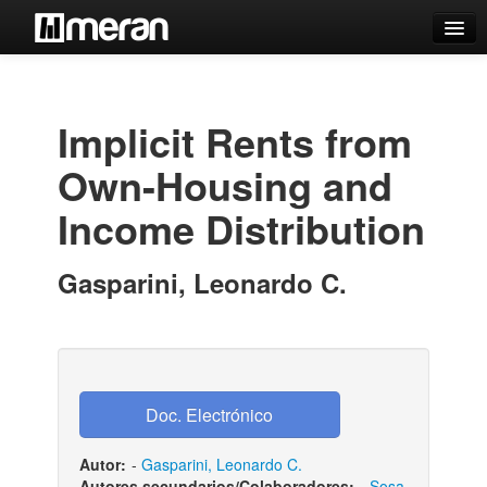
Catálogo
Búsqueda Avanzada
Implicit Rents from
Estantes Virtuales
Own-Housing and
Income Distribution
Contacto
Gasparini, Leonardo C.
Iniciar sesión
Autor:
-
Gasparini, Leonardo C.
Autores secundarios/Colaboradores:
-
Sosa