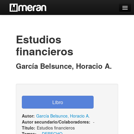
Catálogo
Búsqueda Avanzada
Estudios
Estantes Virtuales
financieros
García Belsunce, Horacio A.
Contacto
Iniciar sesión
Autor:
García Belsunce, Horacio A.
Autor secundario/Colaboradores:
-
Título:
Estudios financieros
Temas:
-
DERECHO