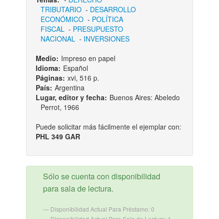
TRIBUTARIO
-
DESARROLLO
ECONÓMICO
-
POLÍTICA
FISCAL
-
PRESUPUESTO
NACIONAL
-
INVERSIONES
Medio:
Impreso en papel
Idioma:
Español
Páginas:
xvi, 516 p.
País:
Argentina
Lugar, editor y fecha:
Buenos Aires: Abeledo
Perrot, 1966
Puede solicitar más fácilmente el ejemplar con:
PHL 349 GAR
Sólo se cuenta con disponibilidad
para sala de lectura.
Disponibilidad Actual Para Préstamo: 0
Disponibilidad Actual Para Sala de Lectura: 1