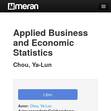
Catálogo
Búsqueda Avanzada
Applied Business
Estantes Virtuales
and Economic
Statistics
Contacto
Chou, Ya-Lun
Iniciar sesión
Autor:
Chou, Ya-Lun
Autor secundario/Colaboradores:
-