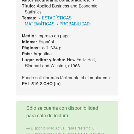
Título:
Applied Business and Economic
Statistics
Temas:
-
ESTADÍSTICAS
MATEMÁTICAS
-
PROBABILIDAD
Medio:
Impreso en papel
Idioma:
Español
Páginas:
xviii, 634 p.
País:
Argentina
Lugar, editor y fecha:
New York: Holt,
Rinehart and Winston, c1963
Puede solicitar más fácilmente el ejemplar con:
PHL 519.2 CHO (in)
Sólo se cuenta con disponibilidad
para sala de lectura.
Disponibilidad Actual Para Préstamo: 0
Disponibilidad Actual Para Sala de Lectura: 1