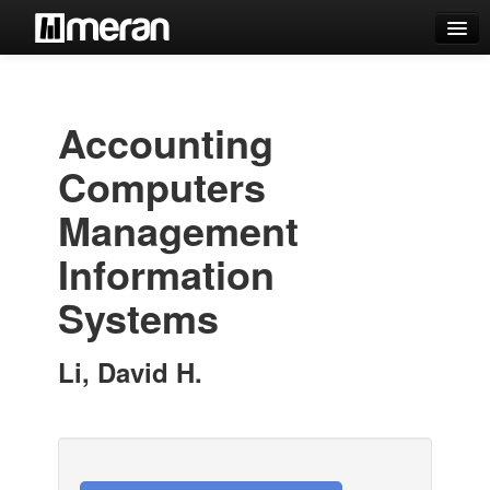
Catálogo
Búsqueda Avanzada
Accounting
Estantes Virtuales
Computers
Management
Information
Contacto
Systems
Iniciar sesión
Li, David H.