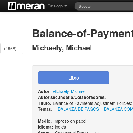
Catálogo
Balance-of-Payment
Michaely, Michael
(1968)
Autor:
Michaely, Michael
Autor secundario/Colaboradores:
-
Título:
Balance-of-Payments Adjustment Policies
Temas:
-
BALANZA DE PAGOS
-
BALANZA COM
Medio:
Impreso en papel
Idioma:
Inglés
Serie:
- Occasional Paper ; 106.