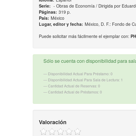
Serie:
- Obras de Economía / Dirigida por Eduardo
Páginas:
319 p.
País:
México
Lugar, editor y fecha:
México, D. F.: Fondo de C
Puede solicitar más fácilmente el ejemplar con:
PH
Sólo se cuenta con disponibilidad para sala
Disponibilidad Actual Para Préstamo: 0
Disponibilidad Actual Para Sala de Lectura: 1
Cantidad Actual de Reservas: 0
Cantidad Actual de Préstamos: 0
Valoración