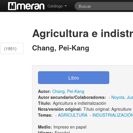
Catálogo
Agricultura e indist
Chang, Pei-Kang
(1951)
Autor:
Chang, Pei-Kang
Autor secundario/Colaboradores:
-
Noyola, Jua
Título:
Agricultura e indistrialización
Nota/versión original:
Título original: Agriculture
Temas:
-
AGRICULTURA
-
INDUSTRIALIZACIÓ
Medio:
Impreso en papel
Idioma:
Español