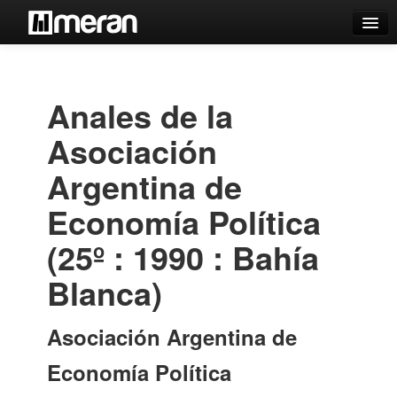
Catálogo
Búsqueda Avanzada
Anales de la
Estantes Virtuales
Asociación
Argentina de
Economía Política
Contacto
(25º : 1990 : Bahía
Iniciar sesión
Blanca)
Asociación Argentina de
Economía Política