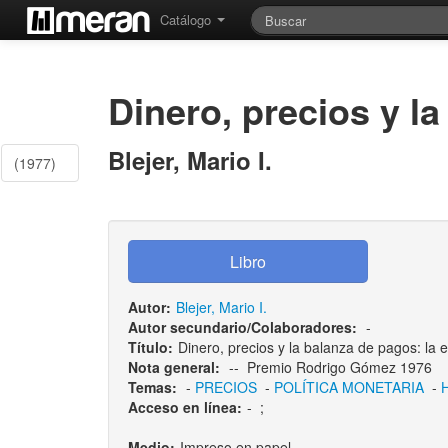
Catálogo
Dinero, precios y l
Blejer, Mario I.
(1977)
Autor:
Blejer, Mario I.
Autor secundario/Colaboradores:
-
Título:
Dinero, precios y la balanza de pagos: la
Nota general:
-- Premio Rodrigo Gómez 1976
Temas:
-
PRECIOS
-
POLÍTICA MONETARIA
-
Acceso en línea:
-
;
Medio:
Impreso en papel