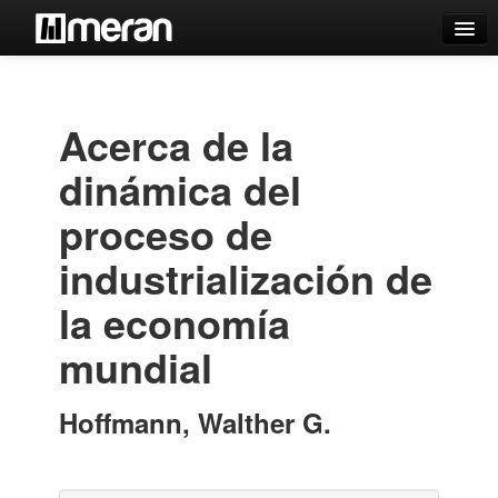
Catálogo
Búsqueda Avanzada
Acerca de la
Estantes Virtuales
dinámica del
proceso de
industrialización de
Contacto
la economía
Iniciar sesión
mundial
Hoffmann, Walther G.