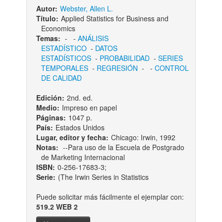
Autor:
Webster, Allen L.
Título:
Applied Statistics for Business and
Economics
Temas:
-
-
ANÁLISIS
ESTADÍSTICO
-
DATOS
ESTADÍSTICOS
-
PROBABILIDAD
-
SERIES
TEMPORALES
-
REGRESIÓN
-
-
CONTROL
DE CALIDAD
Edición:
2nd. ed.
Medio:
Impreso en papel
Páginas:
1047 p.
País:
Estados Unidos
Lugar, editor y fecha:
Chicago: Irwin, 1992
Notas:
--Para uso de la Escuela de Postgrado
de Marketing Internacional
ISBN:
0-256-17683-3;
Serie:
(The Irwin Series in Statistics
Puede solicitar más fácilmente el ejemplar con:
519.2 WEB 2