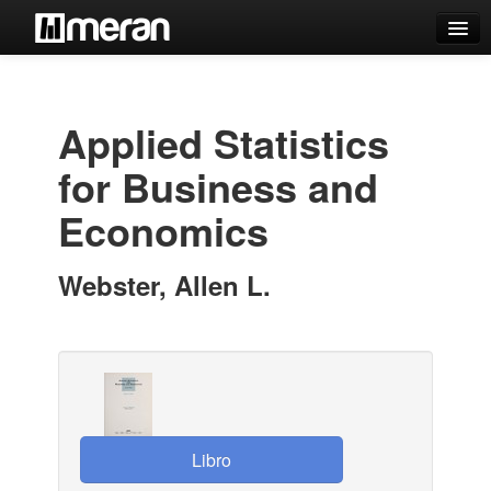
Catálogo
Búsqueda Avanzada
Applied Statistics
Estantes Virtuales
for Business and
Economics
Contacto
Webster, Allen L.
Iniciar sesión