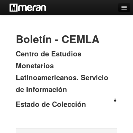
Catálogo
Búsqueda Avanzada
Boletín - CEMLA
Estantes Virtuales
Centro de Estudios
Monetarios
Contacto
Latinoamericanos. Servicio
Iniciar sesión
de Información
Estado de Colección