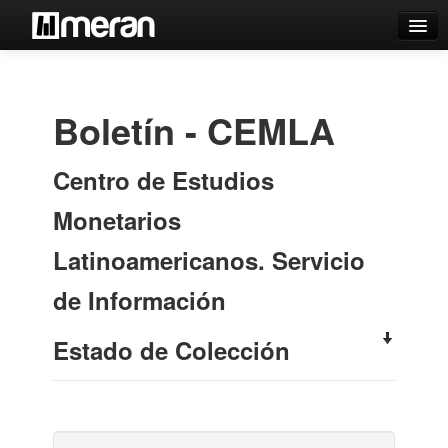
Catálogo
Búsqueda Avanzada
Boletín - CEMLA
Estantes Virtuales
Centro de Estudios
Monetarios
Contacto
Latinoamericanos. Servicio
Iniciar sesión
de Información
Estado de Colección