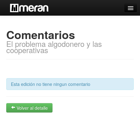
Catálogo
Comentarios
Búsqueda Avanzada
El problema algodonero y las
Estantes Virtuales
cooperativas
Contacto
Esta edición no tiene ningun comentario
Iniciar sesión
Volver al detalle