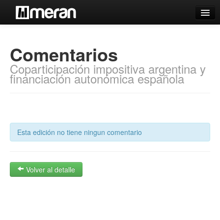
Catálogo
Comentarios
Búsqueda Avanzada
Coparticipación impositiva argentina y
Estantes Virtuales
financiación autonómica española
Contacto
Esta edición no tiene ningun comentario
Iniciar sesión
Volver al detalle