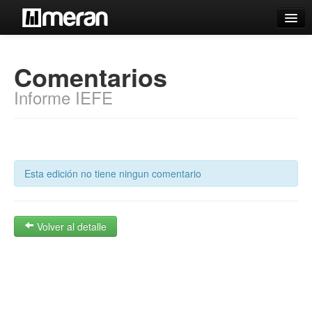
Catálogo
Comentarios
Búsqueda Avanzada
Informe IEFE
Estantes Virtuales
Contacto
Esta edición no tiene ningun comentario
Iniciar sesión
Volver al detalle