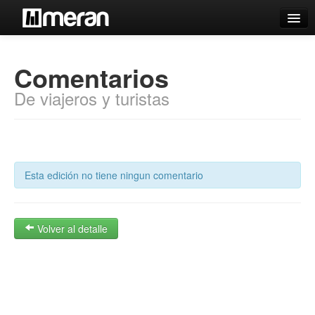
Catálogo
Comentarios
Búsqueda Avanzada
De viajeros y turistas
Estantes Virtuales
Contacto
Esta edición no tiene ningun comentario
Iniciar sesión
Volver al detalle