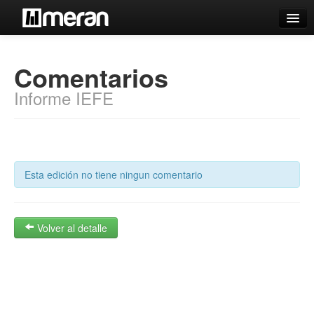
Catálogo
Comentarios
Búsqueda Avanzada
Informe IEFE
Estantes Virtuales
Contacto
Esta edición no tiene ningun comentario
Iniciar sesión
Volver al detalle