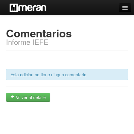
Catálogo
Comentarios
Búsqueda Avanzada
Informe IEFE
Estantes Virtuales
Contacto
Esta edición no tiene ningun comentario
Iniciar sesión
Volver al detalle