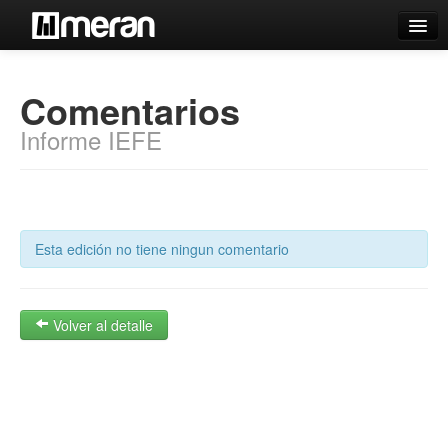
Catálogo
Comentarios
Búsqueda Avanzada
Informe IEFE
Estantes Virtuales
Contacto
Esta edición no tiene ningun comentario
Iniciar sesión
Volver al detalle