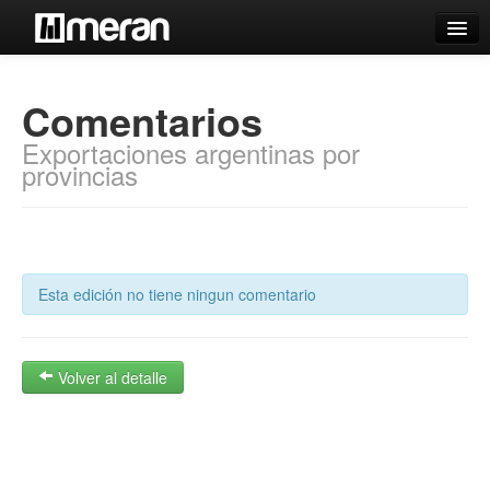
Catálogo
Comentarios
Búsqueda Avanzada
Exportaciones argentinas por
Estantes Virtuales
provincias
Contacto
Esta edición no tiene ningun comentario
Iniciar sesión
Volver al detalle