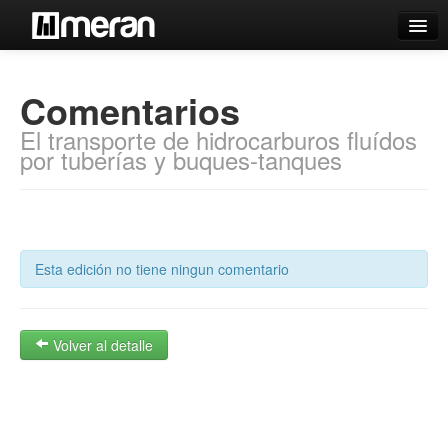
Catálogo
Comentarios
Búsqueda Avanzada
El transporte de hidrocarburos fluídos
Estantes Virtuales
por tuberías y buques-tanques
Contacto
Esta edición no tiene ningun comentario
Iniciar sesión
Volver al detalle