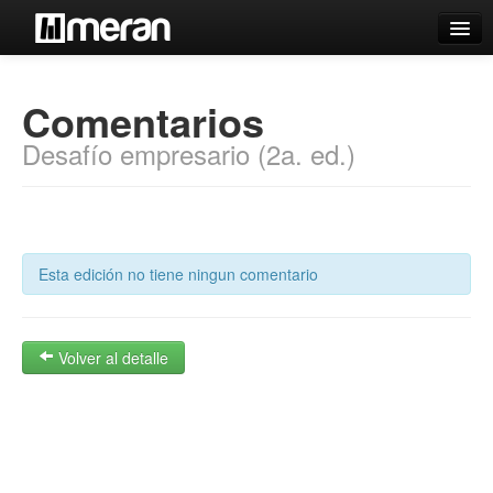
Catálogo
Comentarios
Búsqueda Avanzada
Desafío empresario (2a. ed.)
Estantes Virtuales
Contacto
Esta edición no tiene ningun comentario
Iniciar sesión
Volver al detalle