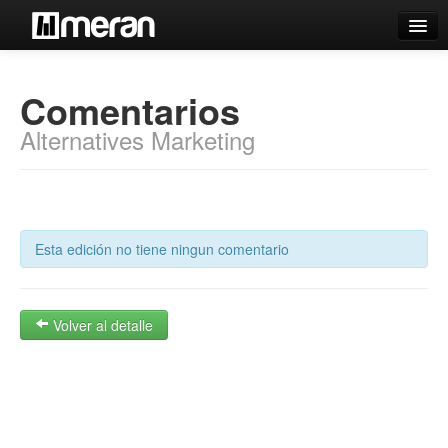
Catálogo
Comentarios
Búsqueda Avanzada
Alternatives Marketing
Estantes Virtuales
Contacto
Esta edición no tiene ningun comentario
Iniciar sesión
Volver al detalle