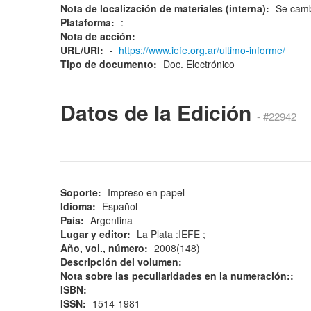
Nota de localización de materiales (interna):
Se camb
Plataforma:
:
Nota de acción:
URL/URI:
-
https://www.iefe.org.ar/ultimo-informe/
Tipo de documento:
Doc. Electrónico
Datos de la Edición
- #22942
Soporte:
Impreso en papel
Idioma:
Español
País:
Argentina
Lugar y editor:
La Plata :IEFE ;
Año, vol., número:
2008(148)
Descripción del volumen:
Nota sobre las peculiaridades en la numeración::
ISBN:
ISSN:
1514-1981