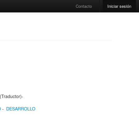
Contacto
Iniciar sesión
(Traductor)-
O
-
DESARROLLO