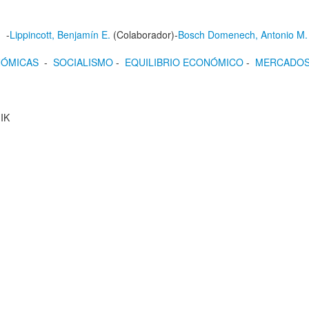
.
-
Lippincott, Benjamín E.
(Colaborador)-
Bosch Domenech, Antonio M.
NÓMICAS
-
SOCIALISMO
-
EQUILIBRIO ECONÓMICO
-
MERCADO
- IK