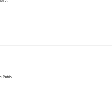
 - MLA
 de Pablo
73