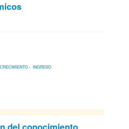
ómicos
 CRECIMIENTO
-
INGRESO
ón del conocimiento