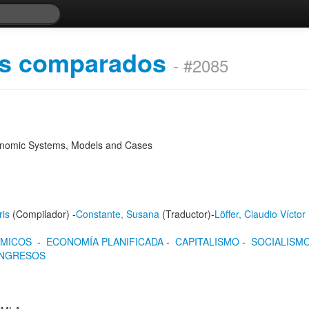
os comparados
- #2085
Economic Systems, Models and Cases
ris
(Compilador) -
Constante, Susana
(Traductor)-
Löffer, Claudio Víctor
ÓMICOS
-
ECONOMÍA PLANIFICADA
-
CAPITALISMO
-
SOCIALISM
INGRESOS