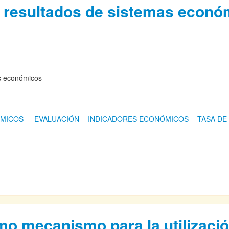
os resultados de sistemas econ
mas económicos
ÓMICOS
-
EVALUACIÓN
-
INDICADORES ECONÓMICOS
-
TASA DE
mo mecanismo para la utilizaci