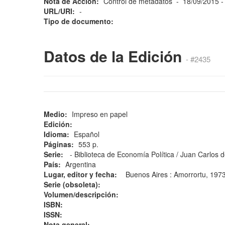
Nota de Acción:
Control de metadatos - 18/09/2015
URL/URI:
-
Tipo de documento:
Datos de la Edición
- #2435
Medio:
Impreso en papel
Edición:
Idioma:
Español
Páginas:
553 p.
Serie:
- Biblioteca de Economía Política / Juan Carlos
País:
Argentina
Lugar, editor y fecha:
Buenos Aires : Amorrortu, 19
Serie (obsoleta):
Volumen/descripción:
ISBN:
ISSN:
Nota general: