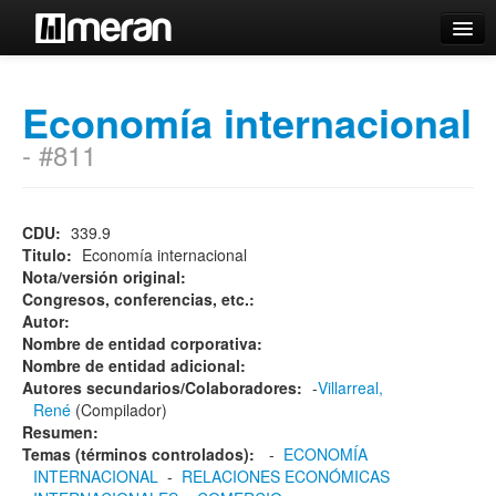
Catálogo
Economía internacional
Búsqueda Avanzada
- #811
Estantes Virtuales
CDU:
339.9
Titulo:
Economía internacional
Contacto
Nota/versión original:
Congresos, conferencias, etc.:
Iniciar sesión
Autor:
Nombre de entidad corporativa:
Nombre de entidad adicional:
Autores secundarios/Colaboradores:
-
Villarreal,
René
(Compilador)
Resumen:
Temas (términos controlados):
-
ECONOMÍA
INTERNACIONAL
-
RELACIONES ECONÓMICAS