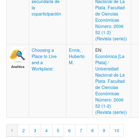
secundaria de
Nacional de La
la
Plata. Facultad
coparticipación
de Ciencias
Económicas
Número: 2006
52 (1-2)
(Revista (serie))
Choosing a
Ennis,
EN:
Place to Live
Huberto
Económica [La
and a
M.
Plata] /
Analítica
Workplace:
Universidad
Nacional de La
Plata. Facultad
de Ciencias
Económicas
Número: 2006
52 (1-2)
(Revista (serie))
1
2
3
4
5
6
7
8
9
10