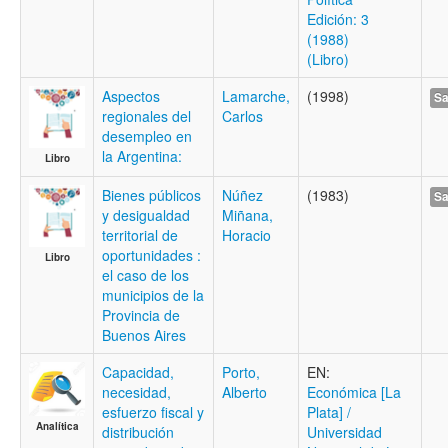
Edición: 3
(1988)
(Libro)
Aspectos
Lamarche,
(1998)
Sa
regionales del
Carlos
desempleo en
la Argentina:
Libro
Bienes públicos
Núñez
(1983)
Sa
y desigualdad
Miñana,
territorial de
Horacio
oportunidades :
Libro
el caso de los
municipios de la
Provincia de
Buenos Aires
Capacidad,
Porto,
EN:
necesidad,
Alberto
Económica [La
esfuerzo fiscal y
Plata] /
Analítica
distribución
Universidad