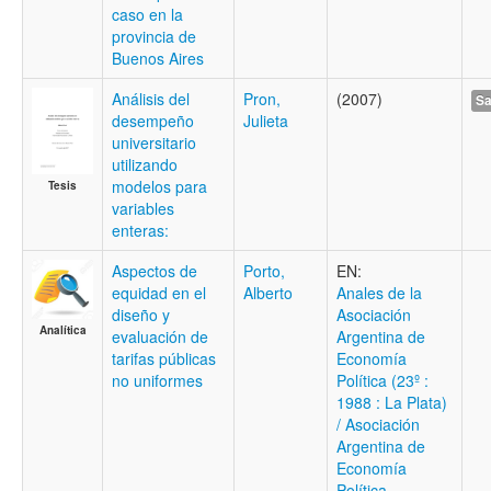
caso en la
provincia de
Buenos Aires
Análisis del
Pron,
(2007)
Sa
desempeño
Julieta
universitario
utilizando
modelos para
Tesis
variables
enteras:
Aspectos de
Porto,
EN:
equidad en el
Alberto
Anales de la
diseño y
Asociación
Analítica
evaluación de
Argentina de
tarifas públicas
Economía
no uniformes
Política (23º :
1988 : La Plata)
/ Asociación
Argentina de
Economía
Política