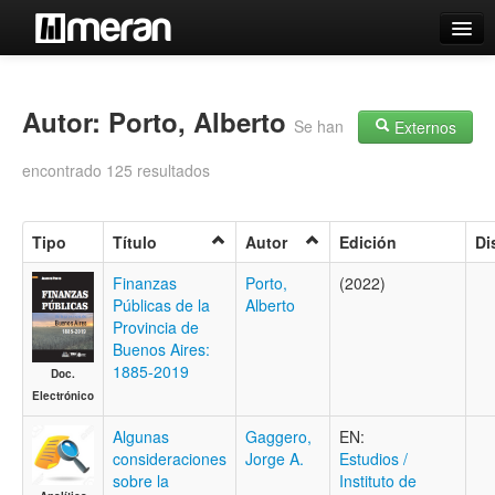
Catálogo
Búsqueda Avanzada
Autor: Porto, Alberto
Se han
Externos
Estantes Virtuales
encontrado 125 resultados
Tipo
Título
Autor
Edición
Di
Contacto
Finanzas
Porto,
(2022)
Públicas de la
Alberto
Iniciar sesión
Provincia de
Buenos Aires:
1885-2019
Doc.
Electrónico
Algunas
Gaggero,
EN:
consideraciones
Jorge A.
Estudios /
sobre la
Instituto de