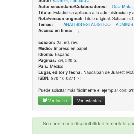
Autor:
Kazmier, Leonard J.
Autor secundario/Colaboradores:
-
Díaz Mata, 
Título:
Estadística aplicada a la administración y
Nota/versión original:
Título original: Schaum's O
Temas:
-
-
ANÁLISIS ESTADÍSTICO
-
ADMINIS
Acceso en línea:
-
;
Edición:
2a. ed. rev.
Medio:
Impreso en papel
Idioma:
Español
Páginas:
xvi, 520 p.
País:
México
Lugar, editor y fecha:
Naucalpan de Juárez: McG
ISBN:
970-10-0271-7;
Puede solicitar más fácilmente el ejemplar con:
51
Ver índice
Ver estantes
Se cuenta con disponibilidad inmediata para