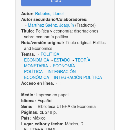
Autor:
Robbins, Lionel
Autor secundario/Colaboradores:
-
Martínez Saénz, Joaquín
(Traductor)
Título:
Política y economía: disertaciones
sobre economía política
Nota/versión original:
Título original: Politics
and Economics
Temas:
-
POLÍTICA
ECONÓMICA
-
ESTADO
-
TEORÍA
MONETARIA
-
ECONOMÍA
POLÍTICA
-
INTEGRACIÓN
ECONÓMICA
-
INTEGRACIÓN POLÍTICA
Acceso en línea:
-
;
Medio:
Impreso en papel
Idioma:
Español
Serie:
- Biblioteca UTEHA de Economía
Páginas:
xi, 249 p.
País:
México
Lugar, editor y fecha:
México, D.
F.: UTEHA, 1965