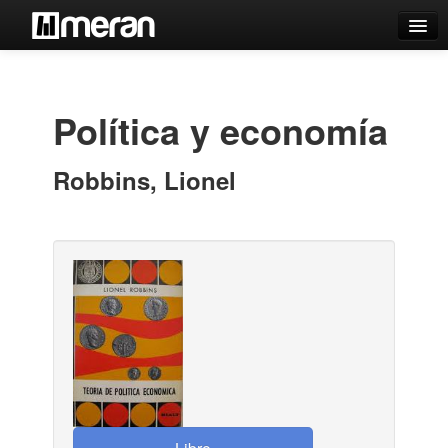
Catálogo
Búsqueda Avanzada
Política y economía
Estantes Virtuales
Robbins, Lionel
Contacto
Iniciar sesión