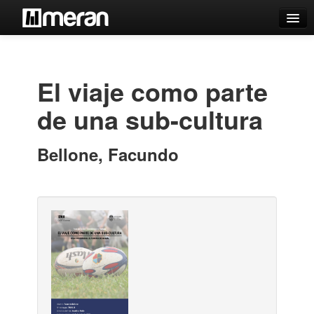
Catálogo
Búsqueda Avanzada
El viaje como parte
Estantes Virtuales
de una sub-cultura
Bellone, Facundo
Contacto
Iniciar sesión