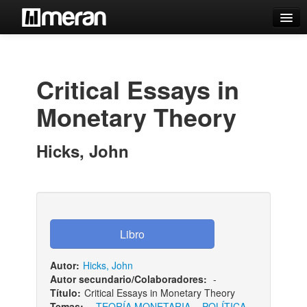
Catálogo
Búsqueda Avanzada
Critical Essays in
Estantes Virtuales
Monetary Theory
Hicks, John
Contacto
Iniciar sesión
Autor:
Hicks, John
Autor secundario/Colaboradores:
-
Título:
Critical Essays in Monetary Theory
Temas:
-
TEORÍA MONETARIA
-
POLÍTICA