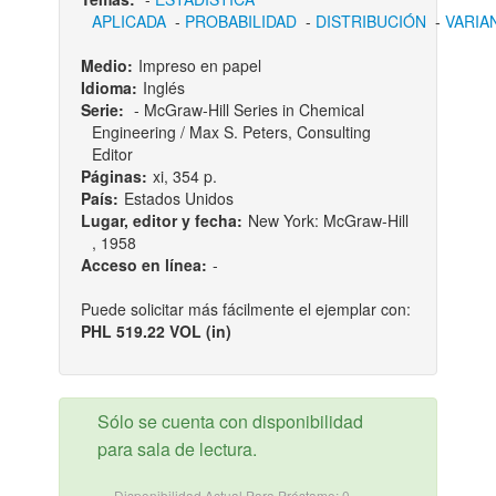
APLICADA
-
PROBABILIDAD
-
DISTRIBUCIÓN
-
VARIA
Medio:
Impreso en papel
Idioma:
Inglés
Serie:
- McGraw-Hill Series in Chemical
Engineering / Max S. Peters, Consulting
Editor
Páginas:
xi, 354 p.
País:
Estados Unidos
Lugar, editor y fecha:
New York: McGraw-Hill
, 1958
Acceso en línea:
-
Puede solicitar más fácilmente el ejemplar con:
PHL 519.22 VOL (in)
Sólo se cuenta con disponibilidad
para sala de lectura.
Disponibilidad Actual Para Préstamo: 0