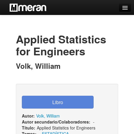
Catálogo
Búsqueda Avanzada
Applied Statistics
Estantes Virtuales
for Engineers
Volk, William
Contacto
Iniciar sesión
Autor:
Volk, William
Autor secundario/Colaboradores:
-
Título:
Applied Statistics for Engineers
Temas:
-
ESTADÍSTICA