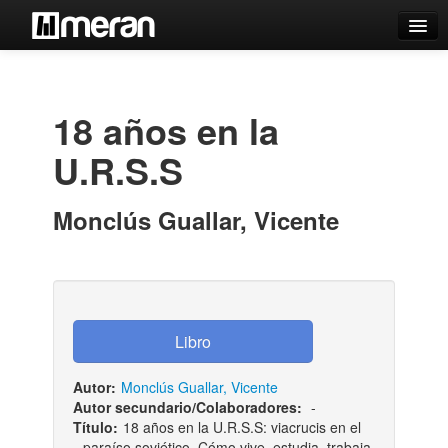
Catálogo
Búsqueda Avanzada
18 años en la
Estantes Virtuales
U.R.S.S
Monclús Guallar, Vicente
Contacto
Iniciar sesión
Autor:
Monclús Guallar, Vicente
Autor secundario/Colaboradores:
-
Título:
18 años en la U.R.S.S: viacrucis en el
paraíso soviético. Cómo vive, estudia, trabaja