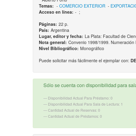
Temas:
-
COMERCIO EXTERIOR
-
EXPORTACI
Acceso en línea:
-
;
Páginas:
22 p.
País:
Argentina
Lugar, editor y fecha:
La Plata: Facultad de Ci
Nota general:
Convenio 1998/1999. Numeración P
Nivel Bibliográfico:
Monográfico
Puede solicitar más fácilmente el ejemplar con:
DE
Sólo se cuenta con disponibilidad para sala
Disponibilidad Actual Para Préstamo: 0
Disponibilidad Actual Para Sala de Lectura: 1
Cantidad Actual de Reservas: 0
Cantidad Actual de Préstamos: 0