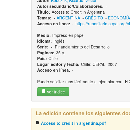
Autor:
Bebczuk, Ricardo Néstor
Autor secundario/Colaboradores:
-
Título:
Access to Credit in Argentina
Temas:
-
ARGENTINA
-
CRÉDITO
-
ECONOMÍA
Acceso en línea:
-
https://repositorio.cepal.or
Medio:
Impreso en papel
Idioma:
Inglés
Serie:
- Financiamiento del Desarrollo
Páginas:
36 p.
País:
Chile
Lugar, editor y fecha:
Chile: CEPAL, 2007
Acceso en línea:
-
Puede solicitar más fácilmente el ejemplar con:
H 
Ver índice
La edición contiene los siguientes d
Access to credit in argentina.pdf