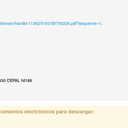
g/bitstream/handle/11362/5163/S0700224.pdf?sequence=1
;
330 CEPAL fd188
ocumentos electrónicos para descargar: