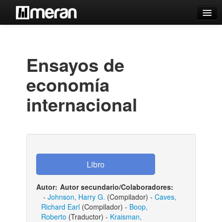
Catálogo
Búsqueda Avanzada
Ensayos de
Estantes Virtuales
economía
internacional
Contacto
Iniciar sesión
Autor:
Autor secundario/Colaboradores:
-
Johnson, Harry G.
(Compilador) -
Caves,
Richard Earl
(Compilador) -
Boop,
Roberto
(Traductor) -
Kraisman,