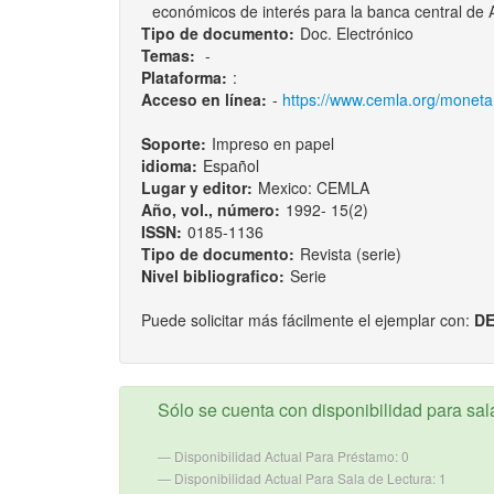
económicos de interés para la banca central de A
Tipo de documento:
Doc. Electrónico
Temas:
-
Plataforma:
:
Acceso en línea:
-
https://www.cemla.org/monetar
Soporte:
Impreso en papel
idioma:
Español
Lugar y editor:
Mexico: CEMLA
Año, vol., número:
1992- 15(2)
ISSN:
0185-1136
Tipo de documento:
Revista (serie)
Nivel bibliografico:
Serie
Puede solicitar más fácilmente el ejemplar con:
DE
Sólo se cuenta con disponibilidad para sala
Disponibilidad Actual Para Préstamo: 0
Disponibilidad Actual Para Sala de Lectura: 1