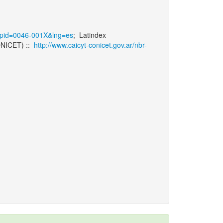
al&pid=0046-001X&lng=es
; Latindex
ONICET) ::
http://www.caicyt-conicet.gov.ar/nbr-