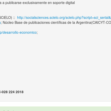
sa a publicarse exclusivamente en soporte digital
(SCiELO) ::
http://socialsciences.scielo.org/scielo.php?script=sci_seri
a
; Núcleo Base de publicaciones científicas de la Argentina(CAICYT-C
php/desarrollo-economico
;
-028 224 2018