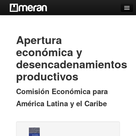
Catálogo
Búsqueda Avanzada
Apertura
Estantes Virtuales
económica y
desencadenamientos
productivos
Contacto
Iniciar sesión
Comisión Económica para
América Latina y el Caribe