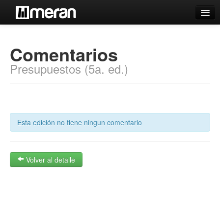
Catálogo
Comentarios
Búsqueda Avanzada
Presupuestos (5a. ed.)
Estantes Virtuales
Contacto
Esta edición no tiene ningun comentario
Iniciar sesión
Volver al detalle