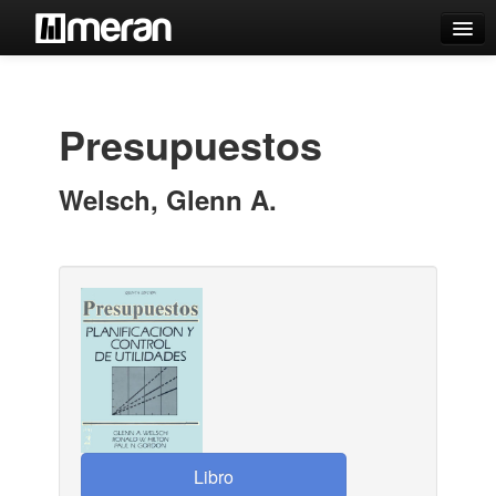
Catálogo
Búsqueda Avanzada
Presupuestos
Estantes Virtuales
Welsch, Glenn A.
Contacto
Iniciar sesión