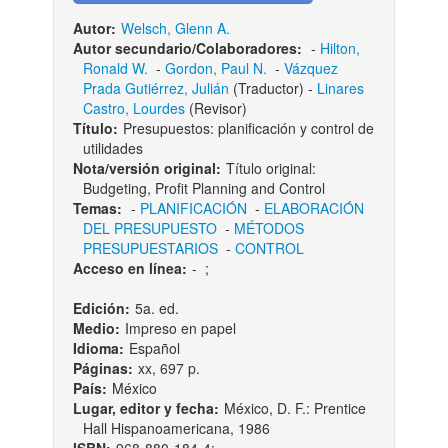
Autor:
Welsch, Glenn A.
Autor secundario/Colaboradores:
-
Hilton,
Ronald W.
-
Gordon, Paul N.
-
Vázquez
Prada Gutiérrez, Julián
(Traductor) -
Linares
Castro, Lourdes
(Revisor)
Título:
Presupuestos: planificación y control de
utilidades
Nota/versión original:
Título original:
Budgeting, Profit Planning and Control
Temas:
-
PLANIFICACIÓN
-
ELABORACIÓN
DEL PRESUPUESTO
-
MÉTODOS
PRESUPUESTARIOS
-
CONTROL
Acceso en línea:
-
;
Edición:
5a. ed.
Medio:
Impreso en papel
Idioma:
Español
Páginas:
xx, 697 p.
País:
México
Lugar, editor y fecha:
México, D. F.: Prentice
Hall Hispanoamericana, 1986
ISBN:
968-880-184-4;