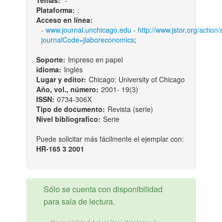
Temas:
-
Plataforma:
:
Acceso en línea:
-
www.journal.unchicago.edu
-
http://www.jstor.org/action
journalCode=jlaboreconomics
;
Soporte:
Impreso en papel
idioma:
Inglés
Lugar y editor:
Chicago: University of Chicago
Año, vol., número:
2001- 19(3)
ISSN:
0734-306X
Tipo de documento:
Revista (serie)
Nivel bibliografico:
Serie
Puede solicitar más fácilmente el ejemplar con:
HR-165 3 2001
Sólo se cuenta con disponibilidad
para sala de lectura.