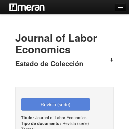
Catálogo
Búsqueda Avanzada
Journal of Labor
Estantes Virtuales
Economics
Estado de Colección
Contacto
Iniciar sesión
Título:
Journal of Labor Economics
Tipo de documento:
Revista (serie)