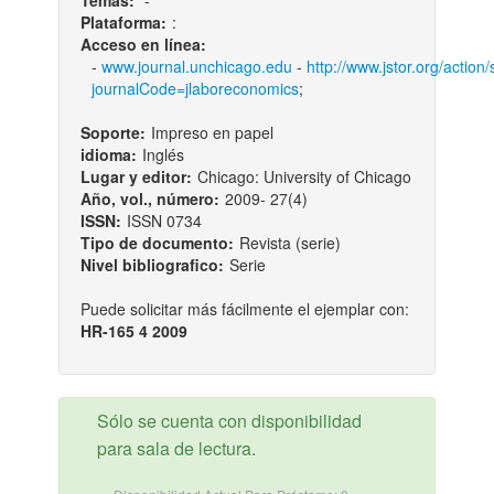
Temas:
-
Plataforma:
:
Acceso en línea:
-
www.journal.unchicago.edu
-
http://www.jstor.org/action
journalCode=jlaboreconomics
;
Soporte:
Impreso en papel
idioma:
Inglés
Lugar y editor:
Chicago: University of Chicago
Año, vol., número:
2009- 27(4)
ISSN:
ISSN 0734
Tipo de documento:
Revista (serie)
Nivel bibliografico:
Serie
Puede solicitar más fácilmente el ejemplar con:
HR-165 4 2009
Sólo se cuenta con disponibilidad
para sala de lectura.