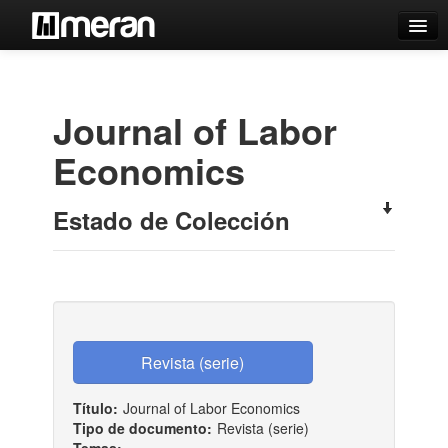
Catálogo
Búsqueda Avanzada
Journal of Labor
Estantes Virtuales
Economics
Estado de Colección
Contacto
Iniciar sesión
Título:
Journal of Labor Economics
Tipo de documento:
Revista (serie)