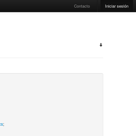
Contacto
Iniciar sesión
cs
;