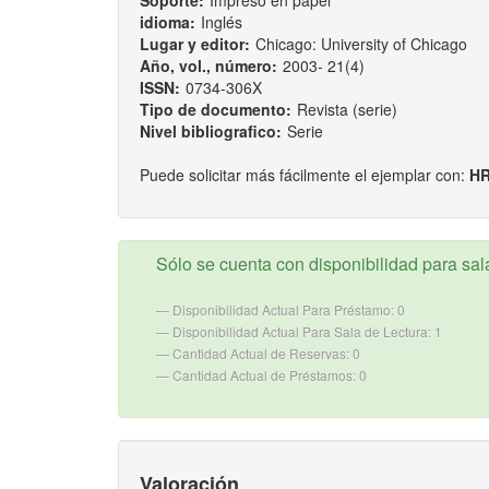
Soporte:
Impreso en papel
idioma:
Inglés
Lugar y editor:
Chicago: University of Chicago
Año, vol., número:
2003- 21(4)
ISSN:
0734-306X
Tipo de documento:
Revista (serie)
Nivel bibliografico:
Serie
Puede solicitar más fácilmente el ejemplar con:
HR
Sólo se cuenta con disponibilidad para sala
Disponibilidad Actual Para Préstamo: 0
Disponibilidad Actual Para Sala de Lectura: 1
Cantidad Actual de Reservas: 0
Cantidad Actual de Préstamos: 0
Valoración