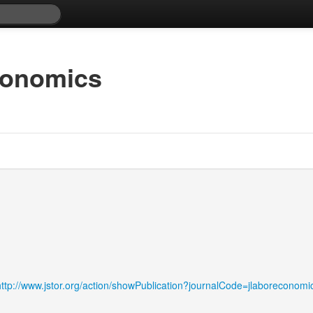
conomics
http://www.jstor.org/action/showPublication?journalCode=jlaboreconomi