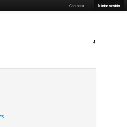
Contacto
Iniciar sesión
cs
;