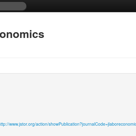
conomics
http://www.jstor.org/action/showPublication?journalCode=jlaboreconomi