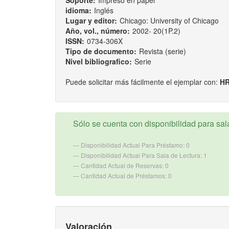
Soporte:
Impreso en papel
idioma:
Inglés
Lugar y editor:
Chicago: University of Chicago
Año, vol., número:
2002- 20(1P.2)
ISSN:
0734-306X
Tipo de documento:
Revista (serie)
Nivel bibliografico:
Serie
Puede solicitar más fácilmente el ejemplar con:
HR
Sólo se cuenta con disponibilidad para sala
Disponibilidad Actual Para Préstamo: 0
Disponibilidad Actual Para Sala de Lectura: 1
Cantidad Actual de Reservas: 0
Cantidad Actual de Préstamos: 0
Valoración