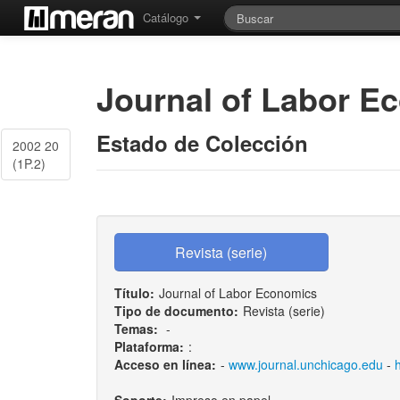
Catálogo
Journal of Labor E
Estado de Colección
2002 20
(1P.2)
Título:
Journal of Labor Economics
Tipo de documento:
Revista (serie)
Temas:
-
Plataforma:
:
Acceso en línea:
-
www.journal.unchicago.edu
-